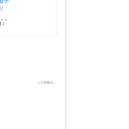
るテ
ッ
ファイ
4
この投稿は
。